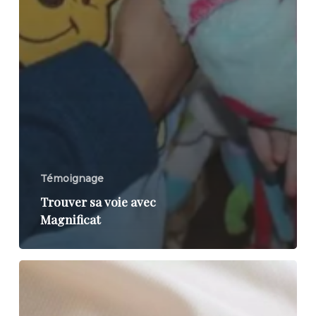
Témoignage
Trouver sa voie avec
Magnificat
Une
vie
transformée