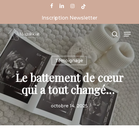
Skip
facebook
linkedin
instagram
tiktok
to
Inscription Newsletter
Close
main
Menu
content
Men
search
Témoignage
Le battement de cœur
qui a tout changé…
octobre 14, 2025